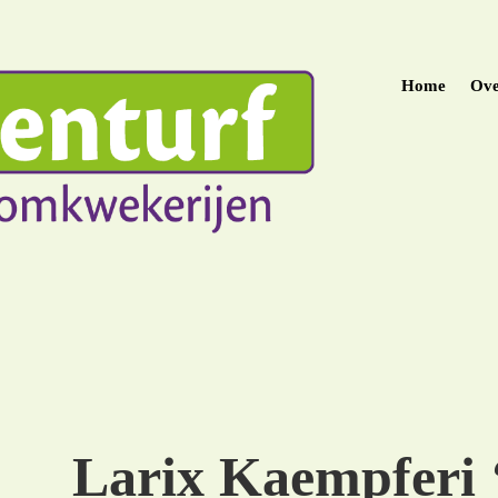
Home
Ove
Larix Kaempferi 