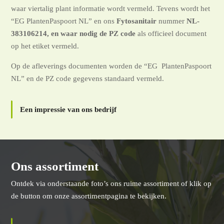
Door op tijd werkzaamheden zoals potten/planten, voeding en
snoeien uit te voeren, blijft de infectie druk laag. Zodat het
gebruik van gewasbeschermings middelen beperkt kan blijven.
Bij aflevering worden alle planten voorzien van ons foto-etiket,
waar viertalig plant informatie wordt vermeld. Tevens wordt het
“EG PlantenPaspoort NL” en ons
Fytosanitair
nummer
NL-
383106214
, en waar nodig de PZ code
als officieel document
op het etiket vermeld.
Op de afleverings documenten worden de “EG PlantenPaspoort
NL” en de PZ code gegevens standaard vermeld.
Een impressie van ons bedrijf